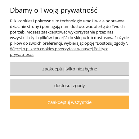
Dbamy o Twoją prywatność
Płatności i dostawa
Pliki cookies i pokrewne im technologie umożliwiają poprawne
działanie strony i pomagają nam dostosować ofertę do Twoich
O nas
potrzeb. Możesz zaakceptować wykorzystanie przez nas
wszystkich tych plików i przejść do sklepu lub dostosować użycie
plików do swoich preferencji, wybierając opcję "Dostosuj zgody".
Więcej o plikach cookies przeczytasz w naszej Polityce
prywatności.
AGMAT MEBLE Mateusz Kuźmicz
| ul.Zacisze 1a/3, 63-600 Kępno,
woj. wielkopolskie | E-mail:
sklep@agmatmeble.pl
Tel.:
790344333
|
NIP: 6192047330 REGON: 381733300
zaakceptuj tylko niezbędne
pokaż pełną wersję strony
dostosuj zgody
Sklep internetowy Shoper.pl
zaakceptuj wszystkie